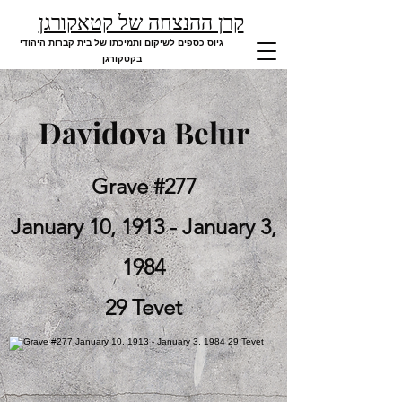
קרן ההנצחה של קטאקורגן
גיוס כספים לשיקום ותמיכתו של בית קברות היהודי
בקטקורגן
Davidova Belur
Grave #277
January 10, 1913 - January 3,
1984
29 Tevet