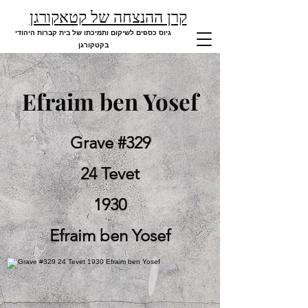
קרן ההנצחה של קטאקורגן
גיוס כספים לשיקום ותמיכתו של בית קברות היהודי
בקטקורגן
Efraim ben Yosef
Grave #329
24 Tevet
1930
Efraim ben Yosef