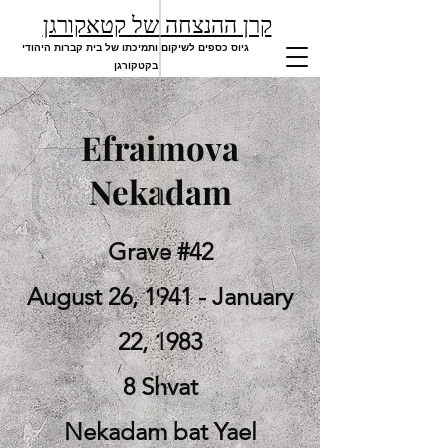
קרן ההנצחה של קטאקורגן
גיוס כספים לשיקום ותמיכתו של בית קברות היהודי
בקטקורגן
Efraimova
Nekadam
Grave #42
August 26, 1941 - January
22, 1983
8 Shvat
Nekadam bat Yael