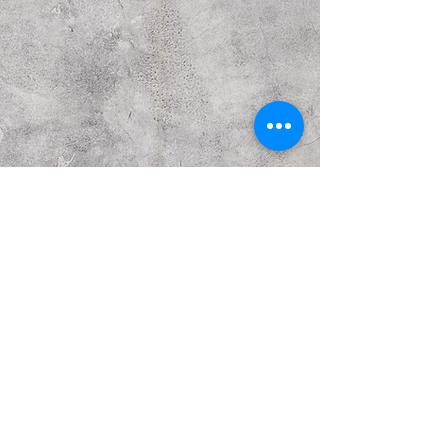
הבא
קודם