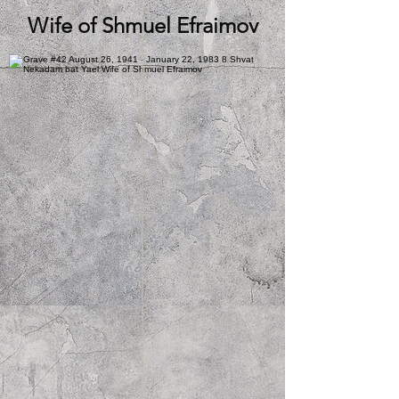
Wife of Shmuel Efraimov