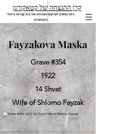
קרן ההנצחה של קטאקורגן
גיוס כספים לשיקום ותמיכתו של בית קברות היהודי
בקטקורגן
Fayzakova Maska
Grave #354
1922
14 Shvat
Wife of Shlomo Fayzak