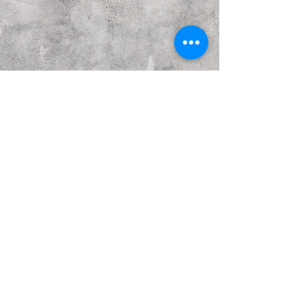
הבא
קודם