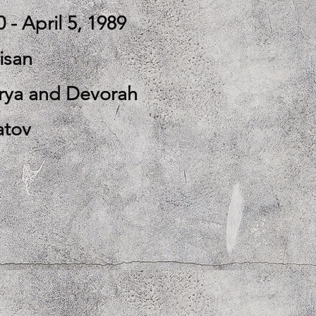
 - April 5, 1989
isan
arya and Devorah
atov