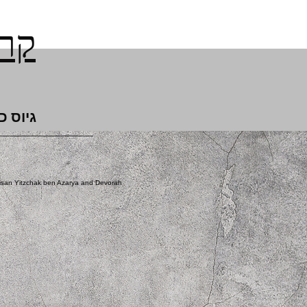
קרן
גיוס כ