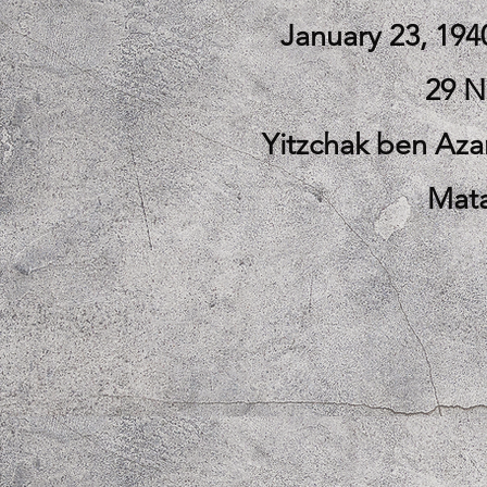
January 23, 1940
29 N
Yitzchak ben Az
Mat