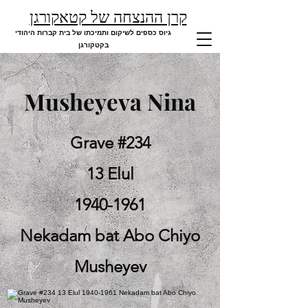
קרן ההנצחה של קטאקורגן
גיוס כספים לשיקום ותמיכתו של בית קברות היהודי
בקטקורגן
Musheyeva Nina
Grave #234
13 Elul
1940-1961
Nekadam bat Abo Chiyo
Musheyev