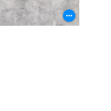
הבא
קודם