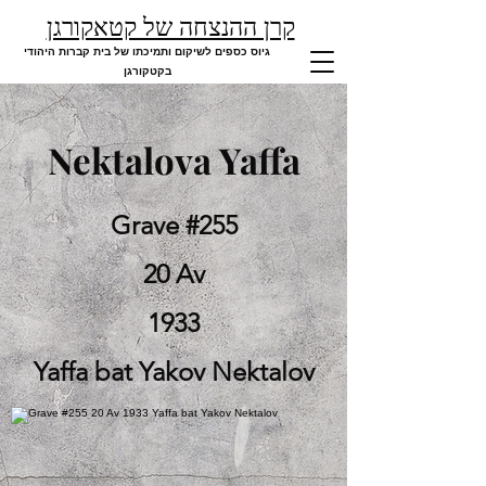
קרן ההנצחה של קטאקורגן
גיוס כספים לשיקום ותמיכתו של בית קברות היהודי
בקטקורגן
Nektalova Yaffa
Grave #255
20 Av
1933
Yaffa bat Yakov Nektalov