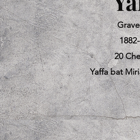
Ya
Grave
1882
20 Ch
Yaffa bat Mi