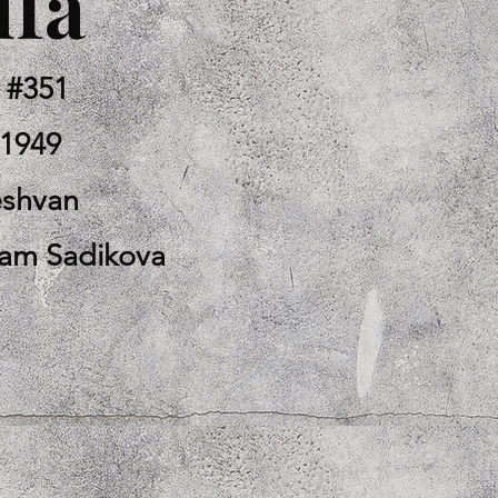
ffa
 #351
-1949
eshvan
riam Sadikova