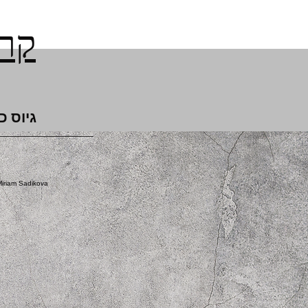
קרן
גיוס כ