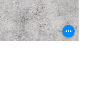
הבא
קודם