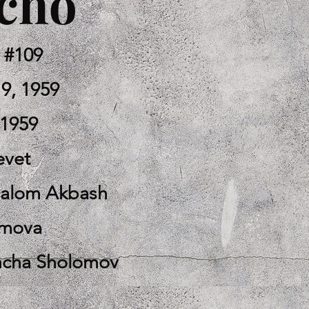
cho
 #109
 9, 1959
-1959
evet
halom Akbash
omova
imcha Sholomov