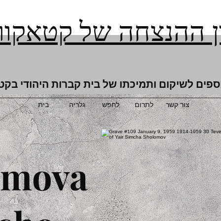
 ההנצחה של קטאקור
ספים לשיקום ותמיכתו של בית קברות היהודי בקט
צור קשר
לתרום
לחפש
גלריה
בית
omova