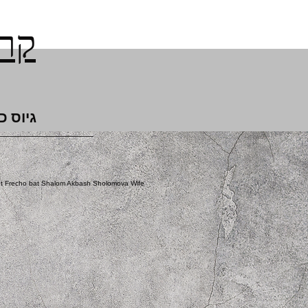
קרן
גיוס כ