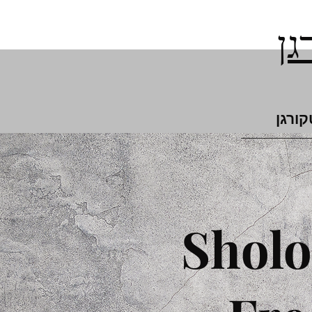
גן
קורגן
Shol