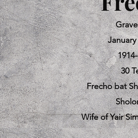
Fre
Grave
January
1914
30 T
Frecho bat S
Shol
Wife of Yair S