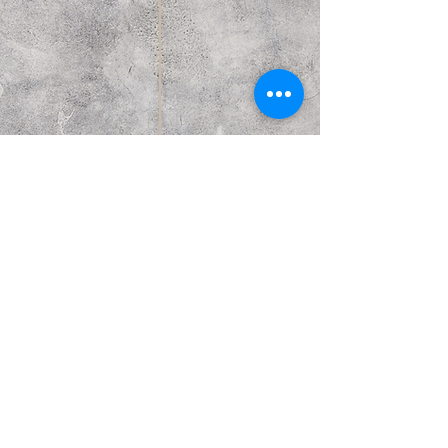
הבא
קודם