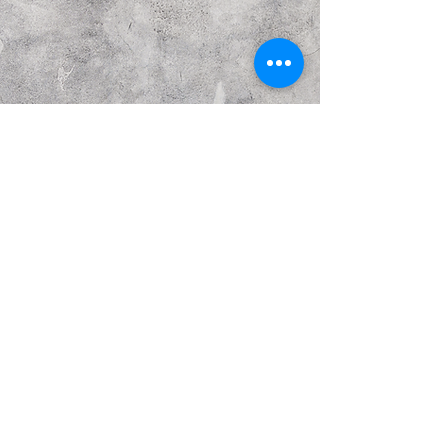
הבא
קודם