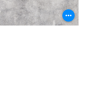
הבא
קודם