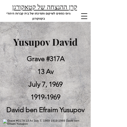
קרן ההנצחה של קטאקורגן
גיוס כספים לשיקום ותמיכתו של בית קברות היהודי
בקטקורגן
Yusupov David
Grave #317A
13 Av
July 7, 1969
1919-1969
David ben Efraim Yusupov