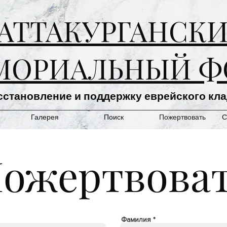
АТТАКУРГАНСК
МОРИАЛЬНЫЙ Ф
сстановление и поддержку еврейского кл
Галерея
Поиск
Пожертвовать
С
ожертвова
Фамилия