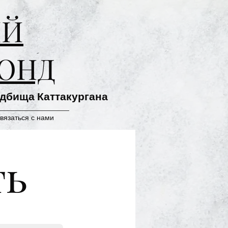
ИЙ
ОНД
адбища Каттакургана
вязаться с нами
ть