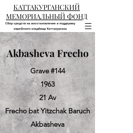
КАТТАКУРГАНСКИЙ
МЕМОРИАЛЬНЫЙ ФОНД
Сбор средств на восстановление и поддержку
еврейского кладбища Каттакургана
Akbasheva Frecho
Grave #144
1963
21 Av
Frecho bat Yitzchak Baruch
Akbasheva