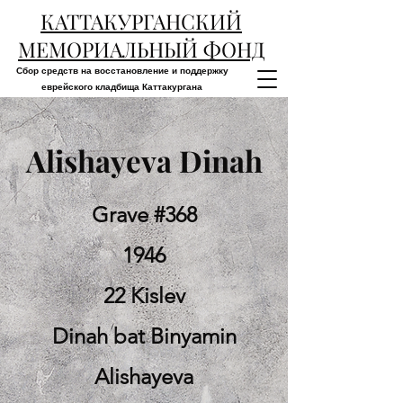
КАТТАКУРГАНСКИЙ
МЕМОРИАЛЬНЫЙ ФОНД
Сбор средств на восстановление и поддержку
еврейского кладбища Каттакургана
Alishayeva Dinah
Grave #368
1946
22 Kislev
Dinah bat Binyamin
Alishayeva