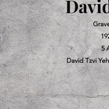
David
Grav
19
5 
David Tzvi Ye