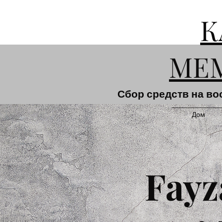
К
МЕ
Сбор средств на во
Дом
Fayz