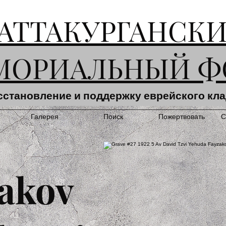
АТТАКУРГАНСК
МОРИАЛЬНЫЙ Ф
сстановление и поддержку еврейского кл
Галерея
Поиск
Пожертвовать
С
akov