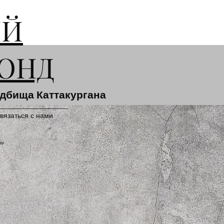
ИЙ
ОНД
адбища Каттакургана
вязаться с нами