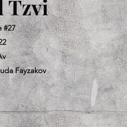
 Tzvi
e #27
22
Av
huda Fayzakov