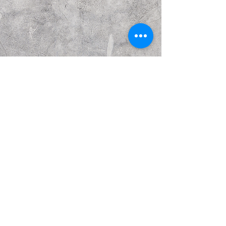
Предыдущий
Следующий
© Copyright Каттакурганский мемориальный