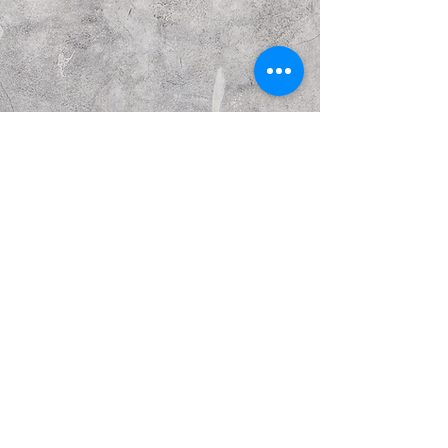
Предыдущий
Следующий
© Copyright Каттакурганский мемориальный