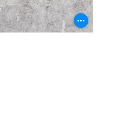
Предыдущий
Следующий
© Copyright Каттакурганский мемориальный