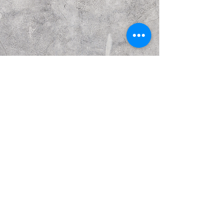
Предыдущий
Следующий
© Copyright Каттакурганский мемориальный